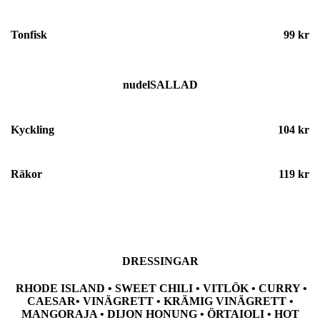
Tonfisk
99 kr
nudelSALLAD
Kyckling
104 kr
Räkor
119 kr
DRESSINGAR
RHODE ISLAND • SWEET CHILI • VITLÖK • CURRY •
CAESAR• VINÄGRETT • KRÄMIG VINÄGRETT •
MANGORAJA • DIJON HONUNG • ÖRTAIOLI • HOT